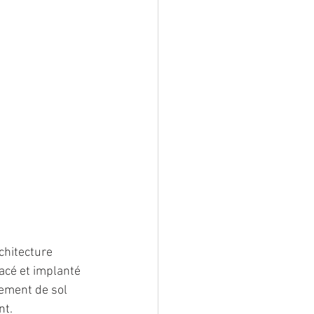
chitecture 
acé et implanté 
ement de sol 
nt.