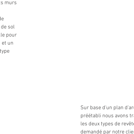
ts murs 
aux
Faux-Plafond Suspendu
de 
de sol 
Vernissage - Vitrification parquets
le pour  
 et un 
type 
Sur base d'un plan d'ar
préétabli nous avons tr
les deux types de revêt
demandé par notre clie