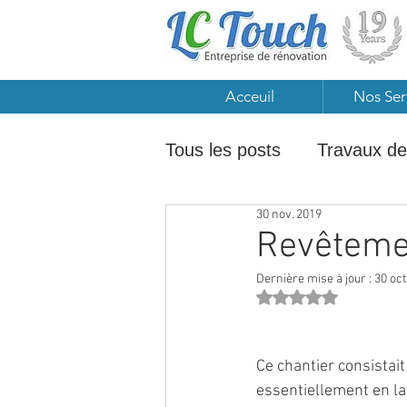
Acceuil
Nos Ser
Tous les posts
Travaux de
30 nov. 2019
Revêtements de sol à Bru
Revêtemen
Dernière mise à jour :
30 oct
Travaux de menuiserie L
Noté NaN étoiles sur 
Ce chantier consistait
Carrelage intérieur & exté
essentiellement en la