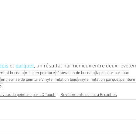
apis
 et 
parquet
, un résultat harmonieux entre deux revêtem
ment bureaux
mise en peinture
rénovation de bureaux
tapis pour bureaux
x
entreprise de peinture
Vinyle imitation bois
vinyle imitation parquet
peinture
ol
ravaux de peinture par LC Touch
Revêtements de sol à Bruxelles