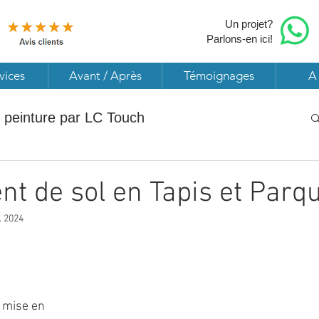
Un projet?
Parlons-en ici!
vices
Avant / Après
Témoignages
A
 peinture par LC Touch
xelles
Rénovation de cage d'Escalier
t de sol en Tapis et Parq
. 2024
C Touch
Travaux de Plafonnage
5.
 
rieur
Pose et rénovation de Parquet
 mise en 