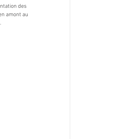
antation des 
 en amont au 
.