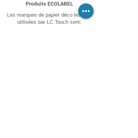
Produits ECOLABEL
Les marques de papier déco les plus
utilisées par LC Touch sont:
FAQ – Sur la pose de
papier peint décoratif
Quel type de papier peint décoratif
choisir ?
Le choix dépend de la pièce, de