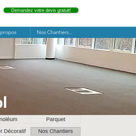
Demandez votre devis gratuit!
 propos
Nos Chantiers...
ol
inoléum
Parquet
r Décoratif
Nos Chantiers