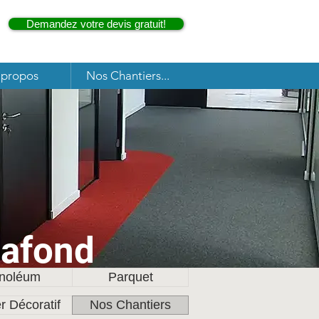
Demandez votre devis gratuit!
 propos
Nos Chantiers...
lafond
inoléum
Parquet
r Décoratif
Nos Chantiers