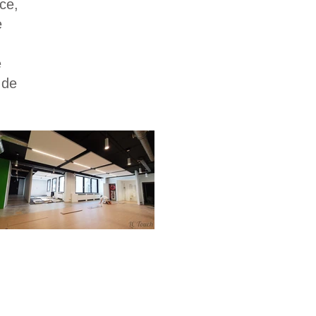
ce,
e
e
 de