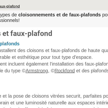
aux-plafond
 types de
cloisonnements et de faux-plafonds
po
ssionnels!
 et faux-plafond
plafonds​
stallent des cloisons et faux-plafonds de haute qua
urable et esthétique pour tout type d’espace.
t incluent également l'installation des faux-plafo
le du type ©
Armstrong
, ©
Rockfond
et des plafond
 et la pose de cloisons vitrées securit, parfaites p
ain et une luminosité naturelle aux espaces intéri