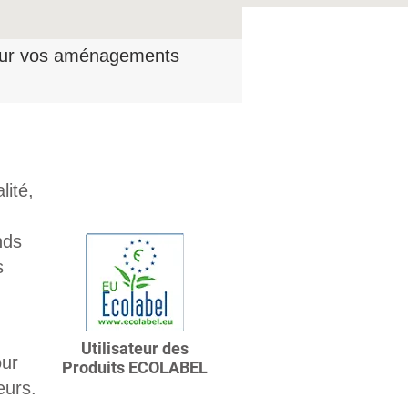
ur vos aménagements
lité,
nds
s
Utilisateur des
our
Produits ECOLABEL
eurs.