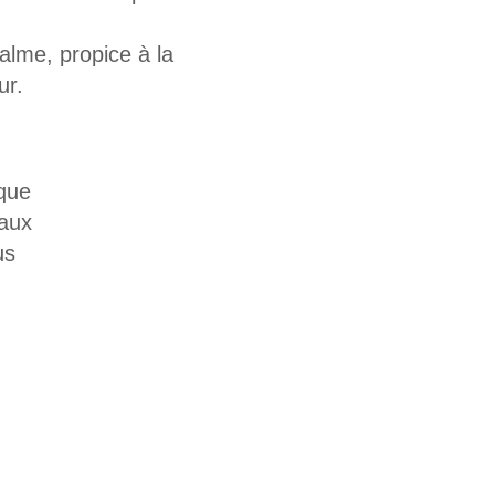
alme, propice à la
ur.
ique
eaux
us