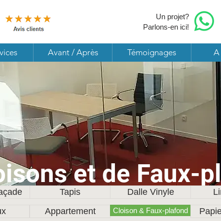
Un projet?
Parlons-en ici!
vices
Avant / Après
Témoignages
A
oisons et de Faux-p
Façade
Tapis
Dalle Vinyle
L
ux
Appartement
Cloison & Faux-plafond
Papie