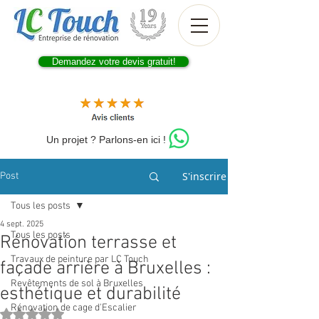
Demandez votre devis gratuit!
Un projet ? Parlons-en ici !
S'inscrire
Post
Tous les posts
4 sept. 2025
Tous les posts
Rénovation terrasse et
Travaux de peinture par LC Touch
façade arrière à Bruxelles :
Revêtements de sol à Bruxelles
esthétique et durabilité
Rénovation de cage d'Escalier
Noté NaN étoiles sur 5.