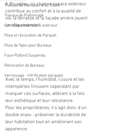
À Bruxelles, où chaque espace extérieur 
Travaux de menuiserie LC Touch
contribue au confort et à la qualité de 
Travaux de Plafonnage
vie, la terrasse et la façade arrière jouent 
un rôle essentiel. 
Carrelage intérieur & extérieur
Pose et rénovation de Parquet
Pose de Tapis pour Bureaux
Faux-Plafond Suspendu
Rénovation de Bureaux
Vernissage - Vitrification parquets
Avec le temps, l’humidité, l’usure et les 
intempéries finissent cependant par 
marquer ces surfaces, altérant à la fois 
leur esthétique et leur résistance. 
Pour les propriétaires, il s’agit donc d’un 
double enjeu : préserver la durabilité de 
leur habitation tout en améliorant son 
apparence. 