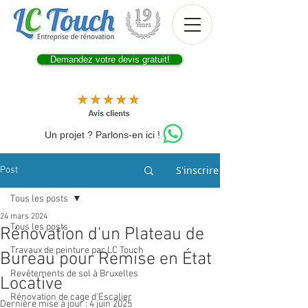
Demandez votre devis gratuit!
Un projet ? Parlons-en ici !
S'inscrire
Post
Tous les posts
24 mars 2024
Tous les posts
Rénovation d'un Plateau de
Travaux de peinture par LC Touch
Bureau pour Remise en État
Revêtements de sol à Bruxelles
Locative
Rénovation de cage d'Escalier
Dernière mise à jour :
4 juin 2025