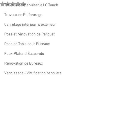
Noté NaN étoiles sur 5.
Travaux de menuiserie LC Touch
Travaux de Plafonnage
Carrelage intérieur & extérieur
Pose et rénovation de Parquet
Pose de Tapis pour Bureaux
Faux-Plafond Suspendu
Rénovation de Bureaux
Vernissage - Vitrification parquets