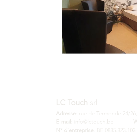
Pose et rénovation de Parquet
Faux-Plafond Suspendu
Ré
Vernissage - Vitrification parque
LC Touch
srl
Adresse
: rue de Termonde 24/26
E-mail
: info@lctouch.be
W
N° d'entreprise
: BE 0885.823.103