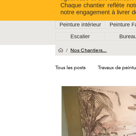
Chaque chantier reflète not
notre engagement à livrer d
Peinture intérieur
Peinture 
Escalier
Burea
/
Nos Chantiers...
Tous les posts
Travaux de peintu
Rénovation de cage d'Escalier
Travaux de Plafonnage
Car