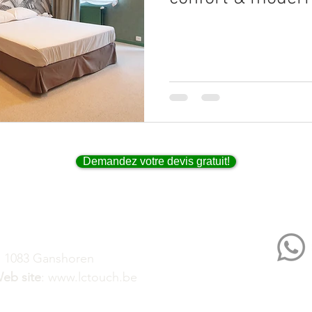
Pose de Tapis pour Bureaux
novation de Bureaux
ts
Demandez votre devis gratuit!
, 1083 Ganshoren
eb site
:
www.lctouch.be