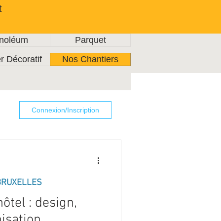
t
inoléum
Parquet
r Décoratif
Nos Chantiers
Connexion/Inscription
BRUXELLES
ôtel : design,
isation