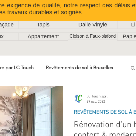
re exigence de qualité, notre respect des délais e
es travaux durables et soignés.
Façade
Tapis
Dalle Vinyle
L
ux
Appartement
Cloison & Faux-plafond
Papie
re par LC Touch
Revêtements de sol à Bruxelles
Travaux de menuiserie LC Touch
LC Touch sprl
29 oct. 2022
REVÊTEMENTS DE SOL À 
relage intérieur & extérieur
Rénovation d’un h
confort & modern