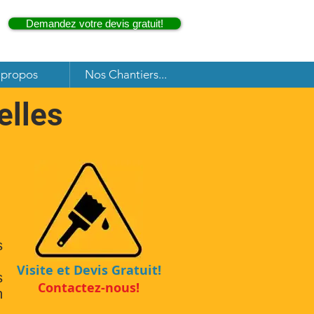
Demandez votre devis gratuit!
 propos
Nos Chantiers...
elles
s
Visite et Devis Gratuit!
s
Contactez-nous!
n