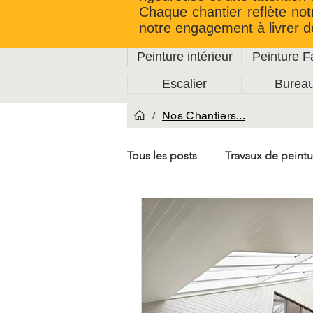
Chaque chantier reflète not
notre engagement à livrer d
Peinture intérieur
Peinture 
Escalier
Burea
/
Nos Chantiers...
Tous les posts
Travaux de peintu
Rénovation de cage d'Escalier
Travaux de Plafonnage
Car