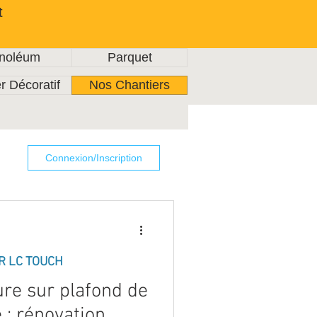
t
inoléum
Parquet
r Décoratif
Nos Chantiers
Connexion/Inscription
R LC TOUCH
ure sur plafond de
e : rénovation