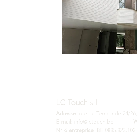
Pose et rénovation de Parquet
Faux-Plafond Suspendu
Ré
Vernissage - Vitrification parque
LC Touch
srl
Adresse
: rue de Termonde 24/26
E-mail
: info@lctouch.be
W
N° d'entreprise
: BE 0885.823.103