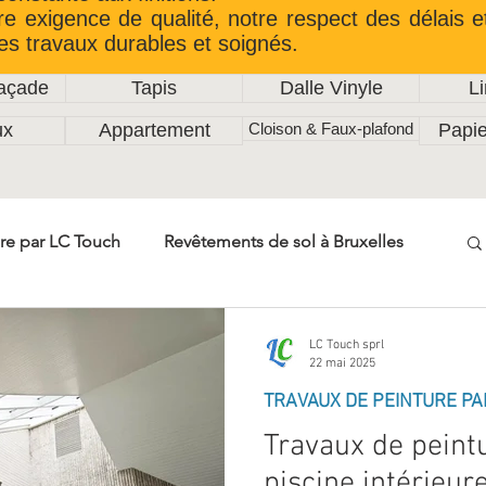
re exigence de qualité, notre respect des délais e
es travaux durables et soignés.
Façade
Tapis
Dalle Vinyle
L
ux
Appartement
Cloison & Faux-plafond
Papie
re par LC Touch
Revêtements de sol à Bruxelles
Travaux de menuiserie LC Touch
LC Touch sprl
22 mai 2025
TRAVAUX DE PEINTURE PA
relage intérieur & extérieur
Travaux de peint
piscine intérieur