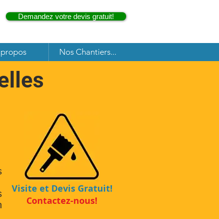
Demandez votre devis gratuit!
 propos
Nos Chantiers...
elles
s
Visite et Devis Gratuit!
s
Contactez-nous!
n