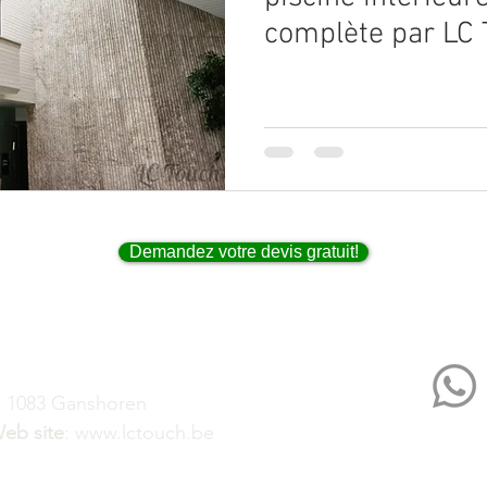
Pose de Tapis pour Bureaux
complète par LC
novation de Bureaux
ts
Demandez votre devis gratuit!
, 1083 Ganshoren
eb site
:
www.lctouch.be