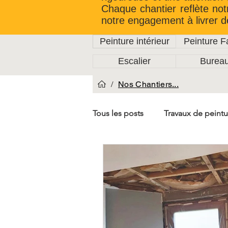
Chaque chantier reflète not
notre engagement à livrer d
Peinture intérieur
Peinture 
Escalier
Burea
/
Nos Chantiers...
Tous les posts
Travaux de peintu
Rénovation de cage d'Escalier
Travaux de Plafonnage
Car