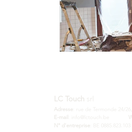
Pose et rénovation de Parquet
Faux-Plafond Suspendu
Ré
Vernissage - Vitrification parque
LC Touch
srl
Adresse
: rue de Termonde 24/26
E-mail
: info@lctouch.be
W
N° d'entreprise
: BE 0885.823.103