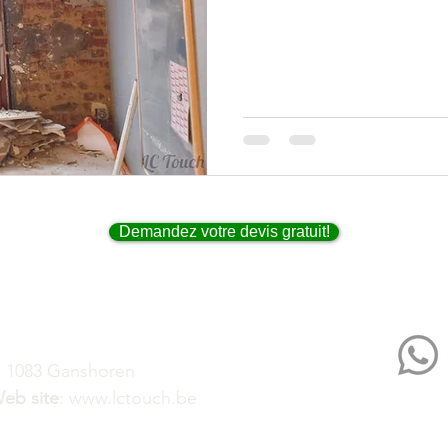
Pose de Tapis pour Bureaux
novation de Bureaux
ts
Demandez votre devis gratuit!
, 1083 Ganshoren
eb site
:
www.lctouch.be