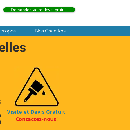
Demandez votre devis gratuit!
 propos
Nos Chantiers...
elles
s
Visite et Devis Gratuit!
s
Contactez-nous!
n