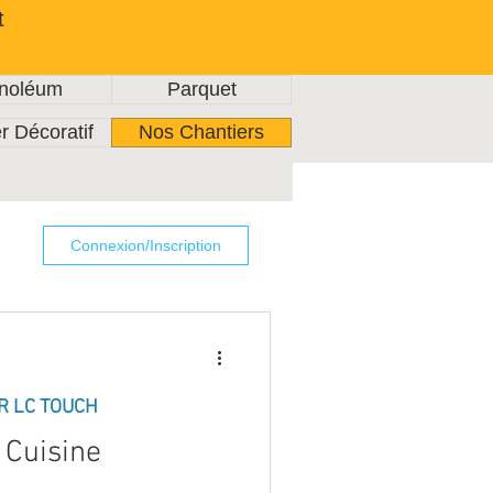
t
inoléum
Parquet
r Décoratif
Nos Chantiers
Connexion/Inscription
R LC TOUCH
 Cuisine