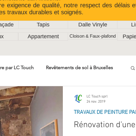
re exigence de qualité, notre respect des délais e
es travaux durables et soignés.
Façade
Tapis
Dalle Vinyle
L
ux
Appartement
Cloison & Faux-plafond
Papie
re par LC Touch
Revêtements de sol à Bruxelles
Travaux de menuiserie LC Touch
LC Touch sprl
24 nov. 2019
TRAVAUX DE PEINTURE PA
relage intérieur & extérieur
Rénovation d'une